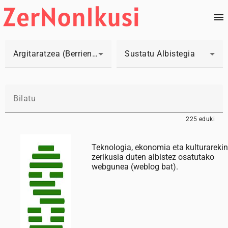
Argitaratzea (Berrienak lehenengo)
Sustatu Albistegia
225 eduki
Teknologia, ekonomia eta kulturarekin
zerikusia duten albistez osatutako
webgunea (weblog bat).