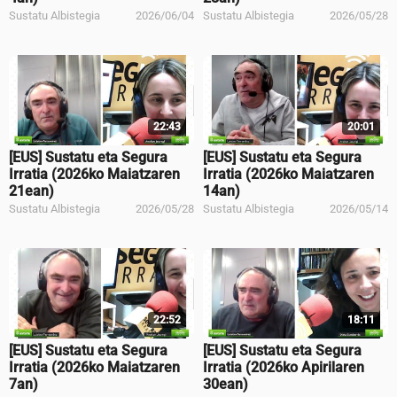
Sustatu Albistegia
2026/06/04
Sustatu Albistegia
2026/05/28
22:43
20:01
[EUS] Sustatu eta Segura
[EUS] Sustatu eta Segura
Irratia (2026ko Maiatzaren
Irratia (2026ko Maiatzaren
21ean)
14an)
Sustatu Albistegia
2026/05/28
Sustatu Albistegia
2026/05/14
22:52
18:11
[EUS] Sustatu eta Segura
[EUS] Sustatu eta Segura
Irratia (2026ko Maiatzaren
Irratia (2026ko Apirilaren
7an)
30ean)